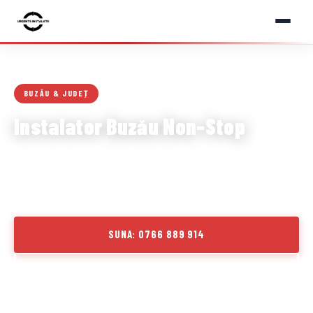
BUZĂU & JUDEȚ
Instalator Buzău Non-Stop
Instalator autorizat în Buzău pentru urgențe sanitare și
termice. Țeavă spartă, WC înfundat, centrală defectă —
intervenim în 60 minute. Non stop 24/7, garanție 24 luni.
SUNA: 0766 889 914
SOLICITA DEVIZ GRATUIT