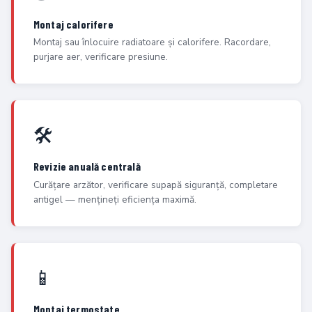
Montaj calorifere
Montaj sau înlocuire radiatoare și calorifere. Racordare,
purjare aer, verificare presiune.
🛠️
Revizie anuală centrală
Curățare arzător, verificare supapă siguranță, completare
antigel — mențineți eficiența maximă.
📱
Montaj termostate