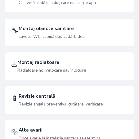
Chiuvetă, cadă sau duș care nu scurge apa
Montaj obiecte sanitare
🔧
Lavoar, WC, cabină duș, cadă, bideu
Montaj radiatoare
♨️
Radiatoare noi, relocare sau înlocuire
Revizie centrală
📱
Revizie anuală preventivă, curățare, verificare
Alte avarii
🔩
Orice avarie la instalația sanitară sau termică