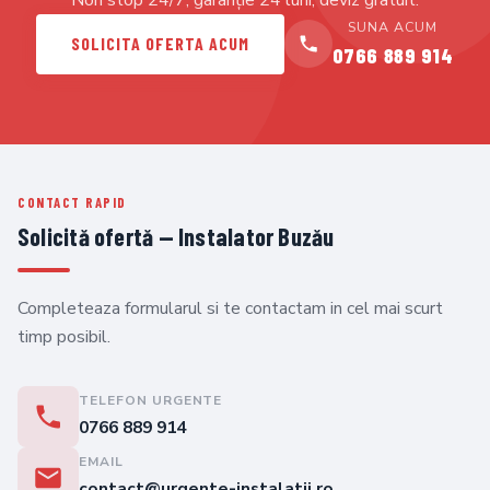
SUNA ACUM
SOLICITA OFERTA ACUM
0766 889 914
CONTACT RAPID
Solicită ofertă — Instalator Buzău
Completeaza formularul si te contactam in cel mai scurt
timp posibil.
TELEFON URGENTE
0766 889 914
EMAIL
contact@urgente-instalatii.ro