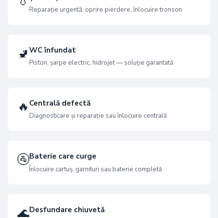
💧
Reparație urgentă, oprire pierdere, înlocuire tronson
WC înfundat
🚽
Piston, șarpe electric, hidrojet — soluție garantată
Centrală defectă
🔥
Diagnosticare și reparație sau înlocuire centrală
Baterie care curge
🚰
Înlocuire cartuș, garnituri sau baterie completă
Desfundare chiuvetă
🌊