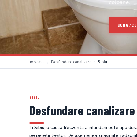
coloane.
SUNA AC
Acasa
Desfundare canalizare
Sibiu
SIBIU
Desfundare canalizare 
In Sibiu, o cauza frecventa a infundarii este apa dur
pe peretii tevilor. De asemenea, grasimile, radacinil