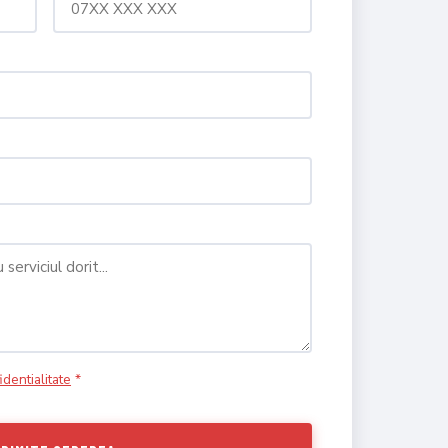
identialitate
*