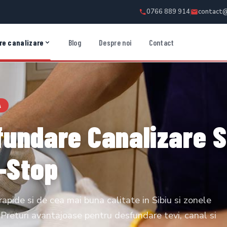
0766 889 914
contact@
e canalizare
Blog
Despre noi
Contact
A
undare Canalizare S
-Stop
 rapide si de cea mai buna calitate in Sibiu si zonele
 Preturi avantajoase pentru desfundare tevi, canal si