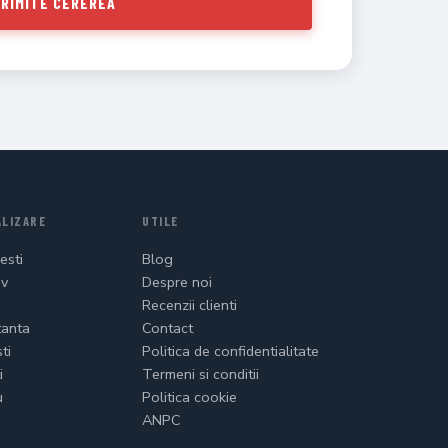
RIMITE CEREREA
LIZARE
UTILE
esti
Blog
ov
Despre noi
Recenzii clienti
tanta
Contact
ti
Politica de confidentialitate
i
Termeni si conditii
u
Politica cookie
ANPC