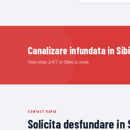
Canalizare infundata in Si
Non stop 24/7 in Sibiu si zona.
CONTACT RAPID
Solicita desfundare in 