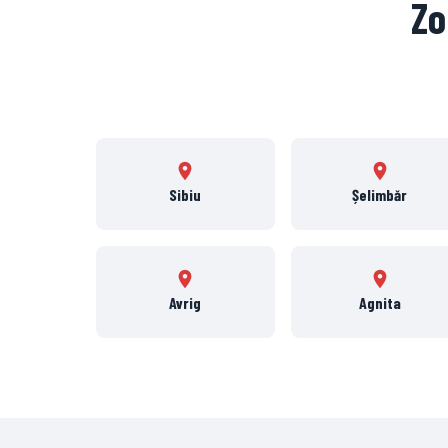
Zo
Sibiu
Șelimbăr
Avrig
Agnita