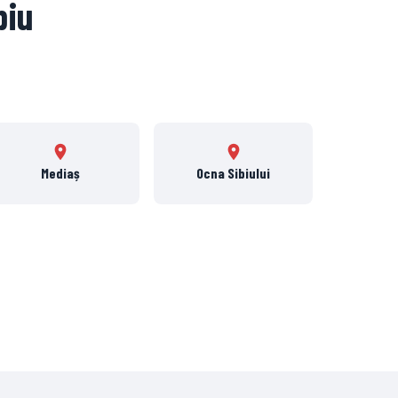
biu
Mediaș
Ocna Sibiului