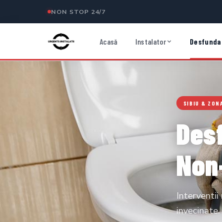
NON STOP 24/7
Acasă
Instalator
Desfundar
SIBIU & ZON
Desf
Non
Interventii
invecinate.