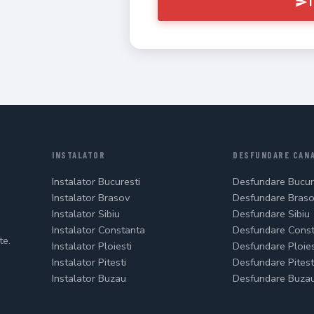
T
INSTALATOR
DESFUNDARE CANA
Instalator Bucuresti
Desfundare Bucur
Instalator Brasov
Desfundare Bras
Instalator Sibiu
Desfundare Sibiu
Instalator Constanta
Desfundare Cons
te.
Instalator Ploiesti
Desfundare Ploies
Instalator Pitesti
Desfundare Pitest
Instalator Buzau
Desfundare Buza