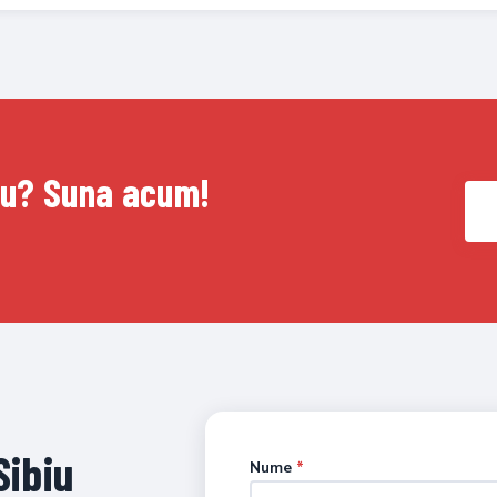
biu? Suna acum!
Sibiu
Nume
*