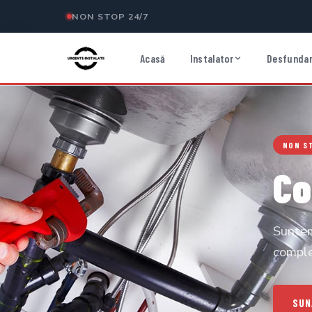
NON STOP 24/7
Acasă
Instalator
Desfundar
NON S
Co
Suntem
comple
SUN