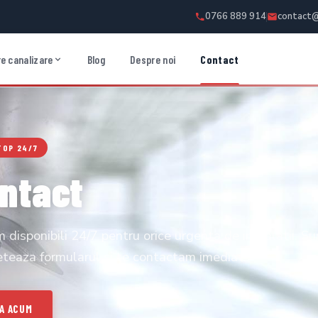
0766 889 914
contact@
e canalizare
Blog
Despre noi
Contact
TOP 24/7
ntact
 disponibili 24/7 pentru orice urgenta de instalatii. S
teaza formularul si te contactam imediat.
A ACUM