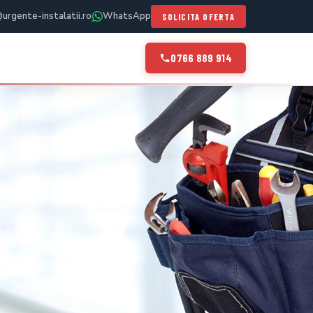
urgente-instalatii.ro
WhatsApp
SOLICITA OFERTA
0766 889 914
una sau