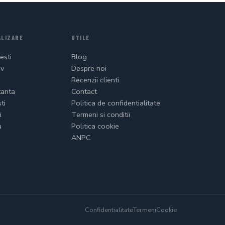
LIZARE
UTILE
esti
Blog
ov
Despre noi
Recenzii clienti
tanta
Contact
ti
Politica de confidentialitate
i
Termeni si conditii
u
Politica cookie
ANPC
Confidentialitate
Termeni
Cookie