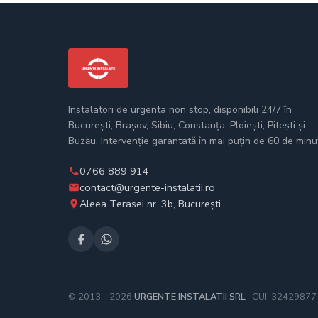
Instalatori de urgenta non stop, disponibili 24/7 în
București, Brașov, Sibiu, Constanța, Ploiești, Pitești și
Buzău. Intervenție garantată în mai puțin de 60 de minu
0766 889 914
contact@urgente-instalatii.ro
Aleea Terasei nr. 3b, București
© 2013 – 2026
URGENTE INSTALATII SRL
· CUI: 32429877