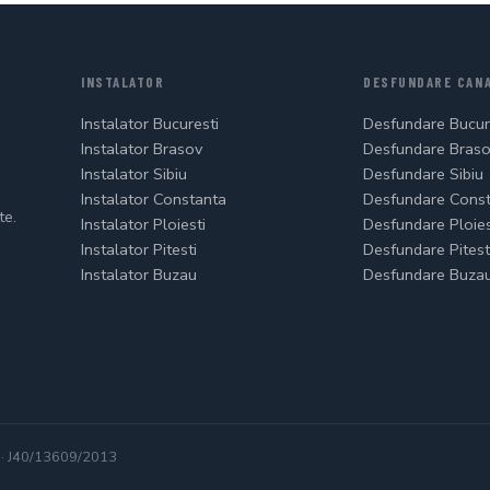
INSTALATOR
DESFUNDARE CANA
Instalator Bucuresti
Desfundare Bucur
Instalator Brasov
Desfundare Bras
Instalator Sibiu
Desfundare Sibiu
Instalator Constanta
Desfundare Cons
te.
Instalator Ploiesti
Desfundare Ploies
Instalator Pitesti
Desfundare Pitest
Instalator Buzau
Desfundare Buza
 · J40/13609/2013